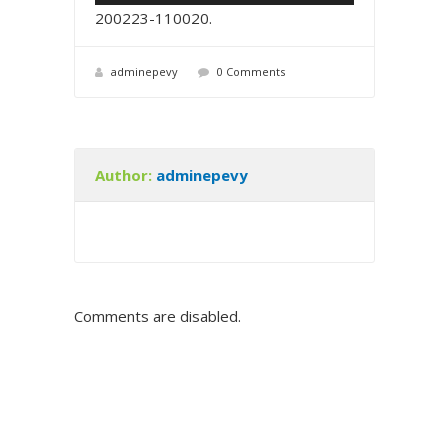
e
0
0
200223-110020
.
c
t
adminepevy
0 Comments
e
u
r
a
Author:
adminepevy
u
d
i
o
Comments are disabled.