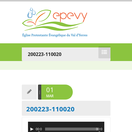
200223-110020
01
MAR
200223-110020
L
00:0
00:0