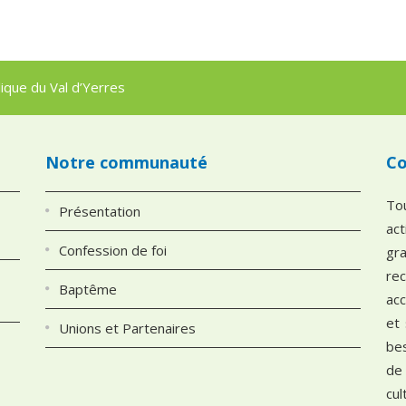
que du Val d’Yerres
Notre communauté
Co
To
Présentation
ac
Confession de foi
gra
re
Baptême
ac
et
Unions et Partenaires
be
de
cu