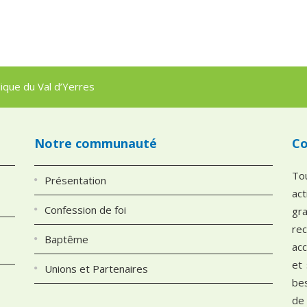
que du Val d’Yerres
Notre communauté
Co
To
Présentation
ac
Confession de foi
gra
re
Baptême
ac
et
Unions et Partenaires
be
de