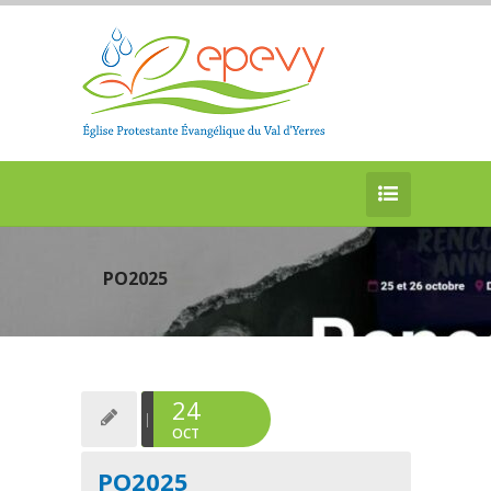
PO2025
24
OCT
PO2025