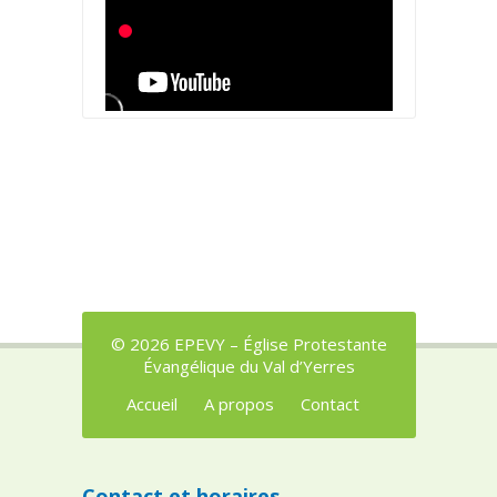
© 2026 EPEVY – Église Protestante
Évangélique du Val d’Yerres
Accueil
A propos
Contact
Contact et horaires