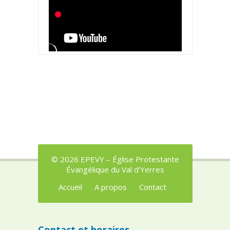
© 2026 EPEVY – Église Protestante
Évangélique du Val d’Yerres
Accueil
A propos
Contact
Contact et horaires