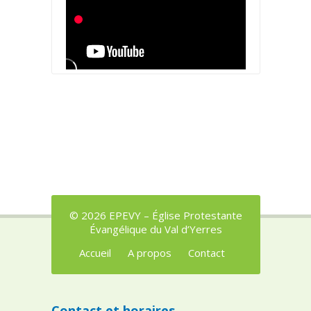
© 2026 EPEVY – Église Protestante
Évangélique du Val d’Yerres
Accueil
A propos
Contact
Contact et horaires