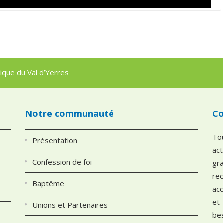
que du Val d’Yerres
Notre communauté
Co
To
Présentation
ac
Confession de foi
gra
re
Baptême
ac
et
Unions et Partenaires
be