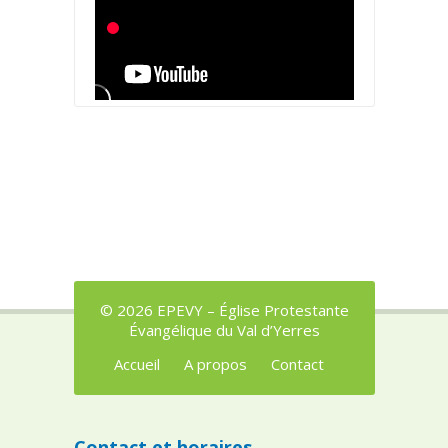
© 2026 EPEVY – Église Protestante
Évangélique du Val d’Yerres
Accueil
A propos
Contact
Contact et horaires