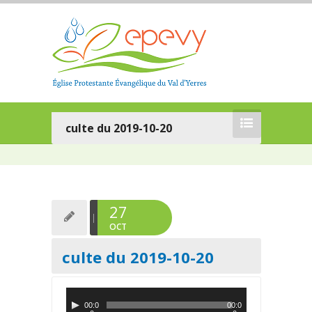
culte du 2019-10-20
27
OCT
culte du 2019-10-20
L
00:0
00:0