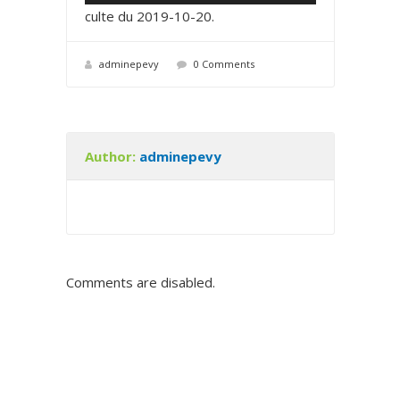
e
0
0
culte du 2019-10-20
.
c
t
adminepevy
0 Comments
e
u
r
a
Author:
adminepevy
u
d
i
o
Comments are disabled.