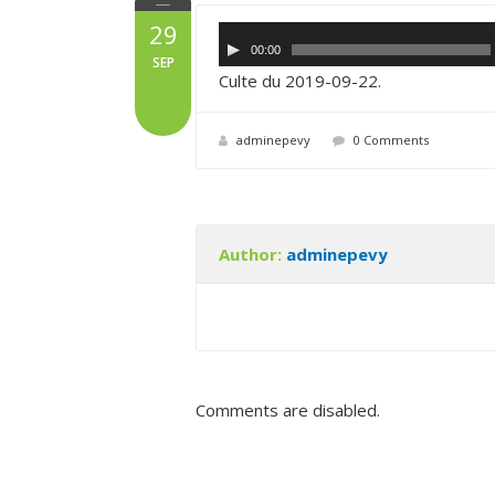
29
L
00:00
SEP
e
Culte du 2019-09-22
.
c
t
adminepevy
0 Comments
e
u
r
a
Author:
adminepevy
u
d
i
o
Comments are disabled.