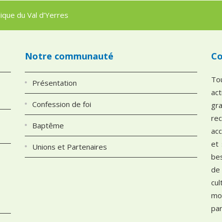
e
que du Val d’Yerres
s
h
a
Notre communauté
Co
u
t
To
Présentation
/
ac
b
Confession de foi
gra
a
re
s
Baptême
ac
p
et
Unions et Partenaires
o
be
u
de
r
cu
a
mo
u
par
g