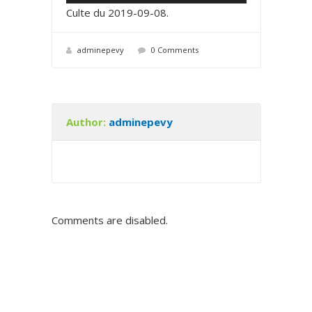
e
0
0
Culte du 2019-09-08
.
c
t
adminepevy
0 Comments
e
u
r
a
Author:
adminepevy
u
d
i
o
Comments are disabled.