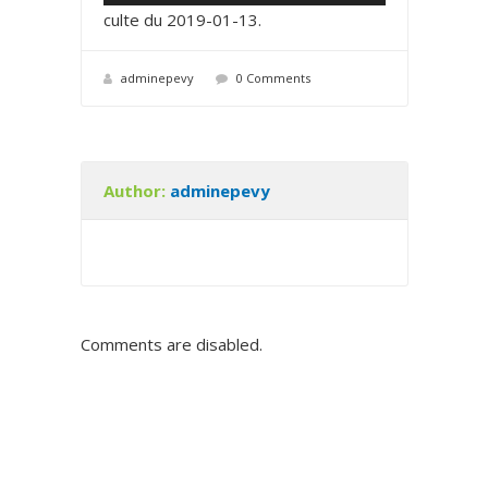
e
0
0
culte du 2019-01-13
.
c
t
adminepevy
0 Comments
e
u
r
a
Author:
adminepevy
u
d
i
o
Comments are disabled.