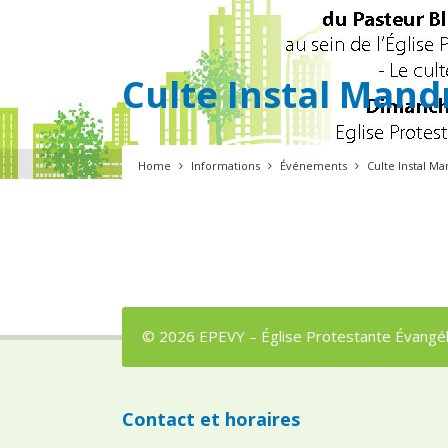
Culte Instal Mand
Home
Informations
Événements
Culte Instal Ma
© 2026 EPEVY – Église Protestante Évangéli
Contact et horaires