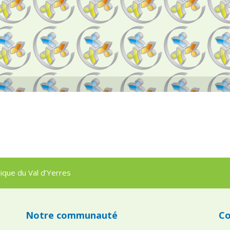
que du Val d’Yerres
Notre communauté
Co