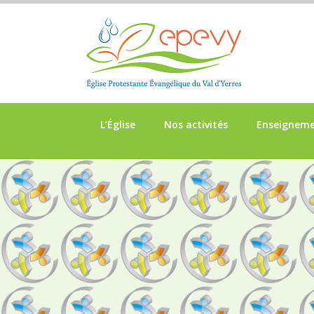
L’Église
Nos activités
Enseignem